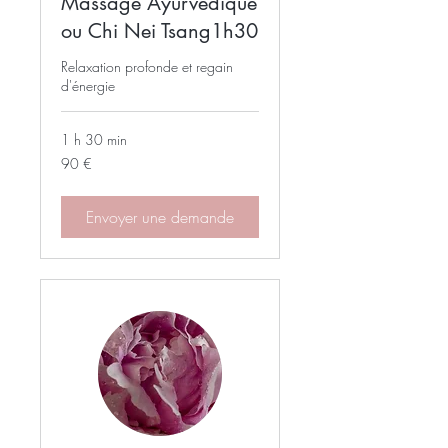
Massage Ayurvédique
ou Chi Nei Tsang1h30
Relaxation profonde et regain
d'énergie
1 h 30 min
90
90 €
euros
Envoyer une demande