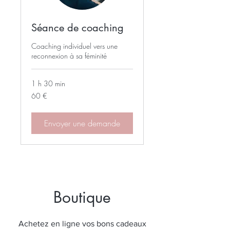
Séance de coaching
Coaching individuel vers une
reconnexion à sa féminité
1 h 30 min
60
60 €
euros
Envoyer une demande
Boutique
Achetez en ligne vos bons cadeaux