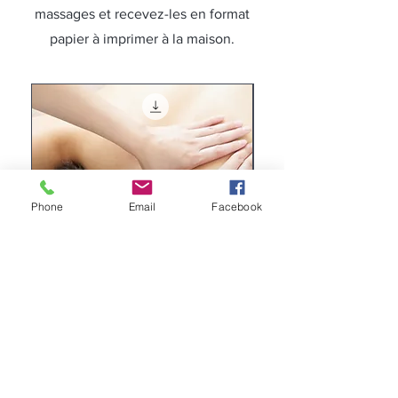
massages et recevez-les en format
papier à imprimer à la maison.
Phone
Email
Facebook
Bon cadeau pour un massage
Bon cadeau pour un
d'1h
d'1h30
Prix
Prix
70,50 €
90,50 €