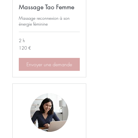
Massage Tao Femme
Massage reconnexion à son
énergie féminine
2 h
120
120 €
euros
Envoyer une demande