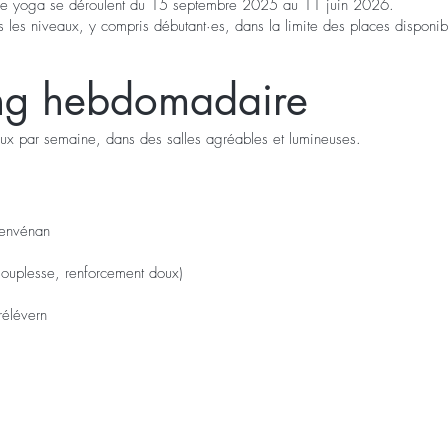
s de yoga se déroulent du 15 septembre 2025 au 11 juin 2026.
ous les niveaux, y compris débutant·es, dans la limite des places disponib
ng hebdomadaire
ux par semaine, dans des salles agréables et lumineuses.
envénan
 souplesse, renforcement doux)
élévern