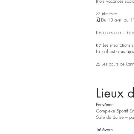
(hors vacances scola
3ᵉ trimestre
🗓️ Du 13 avril au 
Les cours auront bi
👉 Les inscriptions 
Le tarif est alors aju
⚠️ Les cours de Lann
Lieux 
Penvénan
Complexe Sportif Ém
Salle de danse – pa
Trélévern