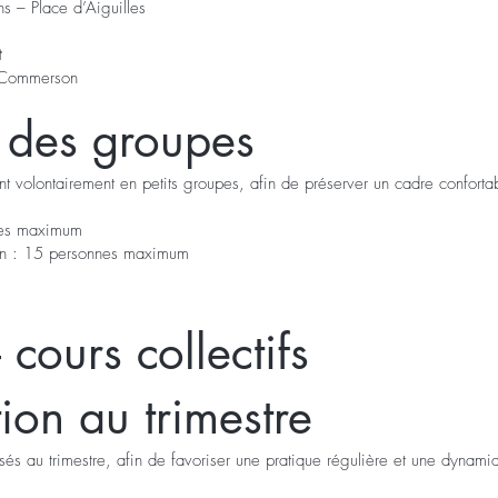
ns – Place d’Aiguilles
t
t Commerson
f des groupes
nt volontairement en petits groupes, afin de préserver un cadre confortabl
nes maximum
an : 15 personnes maximum
– cours collectifs
tion au trimestre
sés au trimestre, afin de favoriser une pratique régulière et une dynam