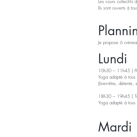
Les cours collectif
Ils sont ouverts à t
Planni
Je propose 6 crénea
Lundi
10h30 – 11h45 | P
Yoga adapté à tous
(bien-être, détente,
18h30 – 19h45 | Tr
Yoga adapté à tous
Mardi