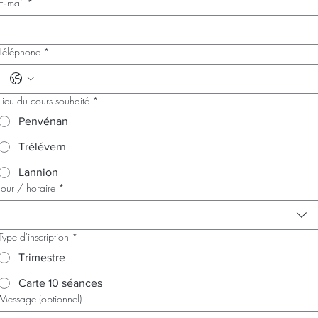
E‑mail
*
Téléphone
*
Lieu du cours souhaité
*
Penvénan
Trélévern
Lannion
Jour / horaire
*
Type d'inscription
*
Trimestre
Carte 10 séances
Message (optionnel)