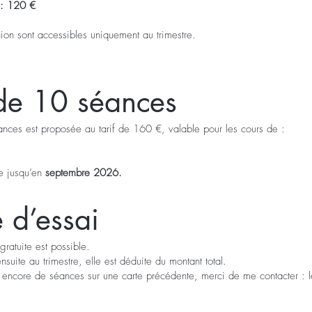
e : 120 €
ion sont accessibles uniquement au trimestre.
de 10 séances
nces est proposée au tarif de 160 €, valable pour les cours de :
le jusqu’en
septembre 2026.
 d’essai
ratuite est possible.
suite au trimestre, elle est déduite du montant total.
 encore de séances sur une carte précédente, merci de me contacter : l