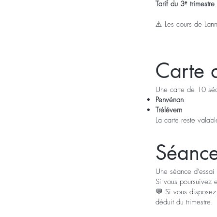
Tarif du 3ᵉ trimestr
⚠️ Les cours de Lann
Carte 
Une carte de 10 séa
Penvénan
Trélévern
La carte reste valab
Séance
Une séance d’essai g
Si vous poursuivez en
💬 Si vous disposez
déduit du trimestre.