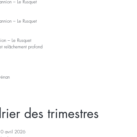
nnion – Le Rusquet
nnion – Le Rusquet
ion – Le Rusquet
et relâchement profond
vénan
ier des trimestres
 10 avril 2026