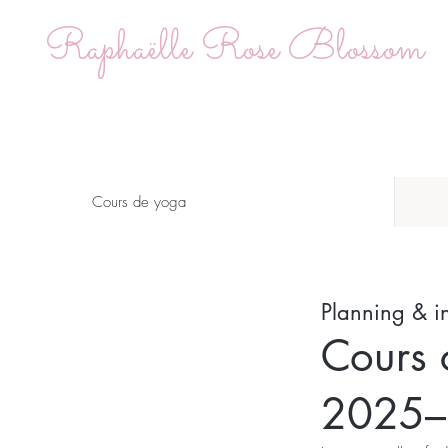
Raphaëlle Rose Blossom
Cours de yoga
Planning & in
Cours 
2025