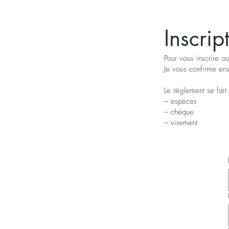
Inscrip
Pour vous inscrire o
Je vous confirme ens
Le règlement se fait
– espèces
– chèque
– virement