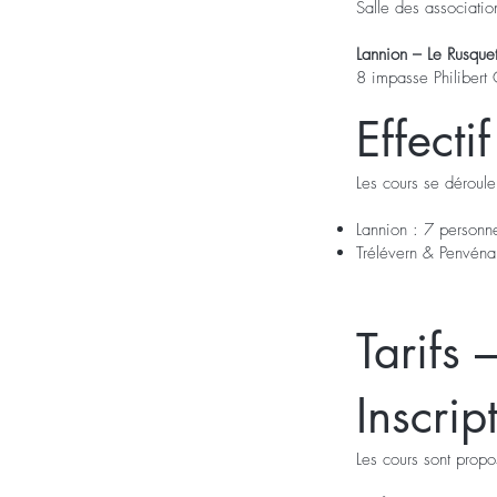
Salle des associatio
Lannion – Le Rusque
8 impasse Philiber
Effecti
Les cours se déroule
Lannion : 7 person
Trélévern & Penvén
Tarifs 
Inscrip
Les cours sont propo