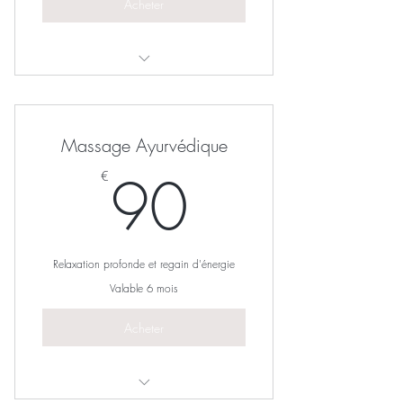
Acheter
5 massages d'1h
Massage Ayurvédique
90€
90
€
Relaxation profonde et regain d'énergie
Valable 6 mois
Acheter