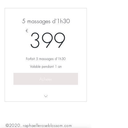
1 massage ayurvédique d'1h30
5 massages d'1h30
399€
399
€
Forfait 5 massages d'1h30
Valable pendant 1 an
Acheter
Une séance de massage d'1h30
©2020. raphaelleroseblossom.com